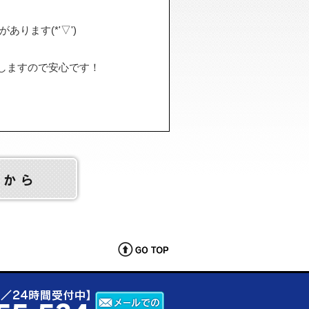
ります(*'▽')
しますので安心です！