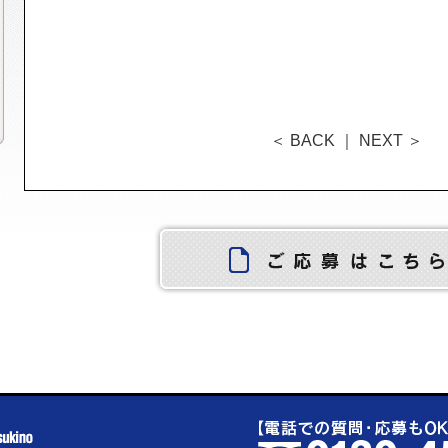
＜ BACK
｜
NEXT ＞